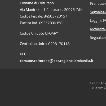
Comune di Colturano
Prenotaz
Via Municipio, 1 Colturano,
20075 (MI)
Segnalazi
Codice Fiscale: 84503720157
Leggi le 
Partita IVA: 09252890158
Richiesta
Codice Univoco UFQ4PY
Segnalazio
Centralino Unico: 0298170118
PEC:
comune.colturano@pec.regione.lombardia.it
PEO:
protocollo@comune.colturano.mi.it
Questo sito 
alla navig