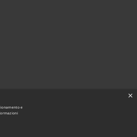
×
nzionamento e
nformazioni