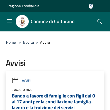
Salta al contenuto principale
Regione Lombardia
Comune di Colturano
Home
>
Novità
>
Avvisi
Avvisi
AVVISI
3 AGOSTO 2026
Bando a favore di famiglie con figli dai 0
ai 17 anni per la conciliazione famiglia-
lavoro e la fruizione dei servizi