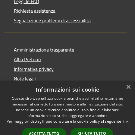
Leggi le FAQ
Richiesta assistenza
Segnalazione problemi di accessibilità
Amministrazione trasparente
Albo Pretorio
Informativa privacy
Note legali
×
Dichiarazione di accessibilità
Informazioni sui cookie
Questo sito web utilizza cookie tecnici e assimilati strettamente
necessari al corretto funzionamento e alla navigazione del sito,
nonché un cookie tecnico analitico al solo fine di elaborare
informazioni statistiche, aggregate e anonime.
RSS
Copyright © 2026 • Comune di
Per maggiori dettagli, può consultare la cookie policy al seguente
link
Accessibilità
Colturano • Powered by
Privacy
Municipium
Accesso
•
RIFIUTA TUTTO
ACCETTA TUTTO