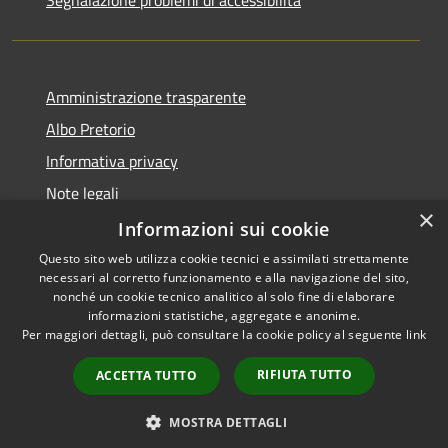
Segnalazione problemi di accessibilità
Amministrazione trasparente
Albo Pretorio
Informativa privacy
Note legali
×
Dichiarazione di accessibilità
Informazioni sui cookie
Questo sito web utilizza cookie tecnici e assimilati strettamente
necessari al corretto funzionamento e alla navigazione del sito,
nonché un cookie tecnico analitico al solo fine di elaborare
informazioni statistiche, aggregate e anonime.
RSS
Copyright © 2026 • Comune di
Per maggiori dettagli, può consultare la cookie policy al seguente
link
Accessibilità
Colturano • Powered by
Privacy
Municipium
Accesso
•
RIFIUTA TUTTO
ACCETTA TUTTO
Cookie
redazione
Mappa del sito
MOSTRA DETTAGLI