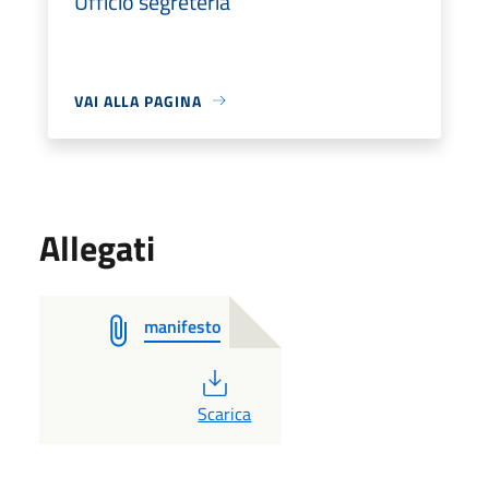
Ufficio segreteria
VAI ALLA PAGINA
Allegati
manifesto
PDF
Scarica