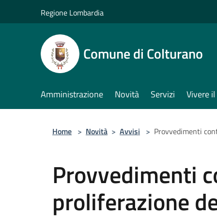
Salta al contenuto principale
Regione Lombardia
Comune di Colturano
Amministrazione
Novità
Servizi
Vivere 
Home
>
Novità
>
Avvisi
>
Provvedimenti contr
Provvedimenti co
proliferazione d