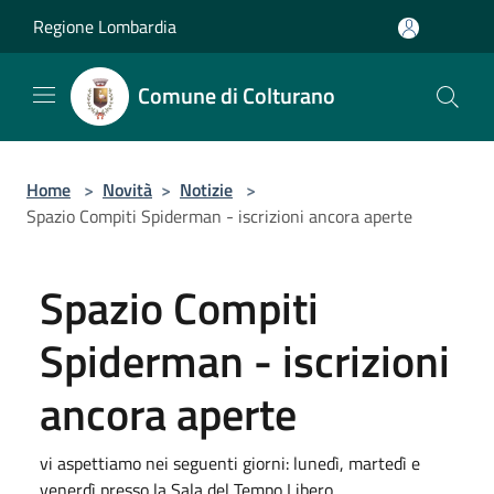
Salta al contenuto principale
Regione Lombardia
Comune di Colturano
Home
>
Novità
>
Notizie
>
Spazio Compiti Spiderman - iscrizioni ancora aperte
Spazio Compiti
Spiderman - iscrizioni
ancora aperte
vi aspettiamo nei seguenti giorni: lunedì, martedì e
venerdì presso la Sala del Tempo Libero