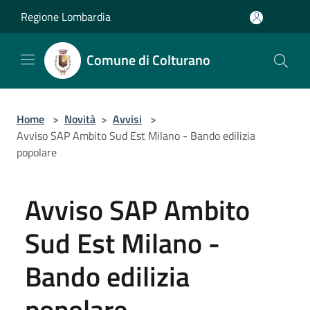
Salta al contenuto principale
Regione Lombardia
Comune di Colturano
Home
>
Novità
>
Avvisi
>
Avviso SAP Ambito Sud Est Milano - Bando edilizia
popolare
Avviso SAP Ambito
Sud Est Milano -
Bando edilizia
popolare