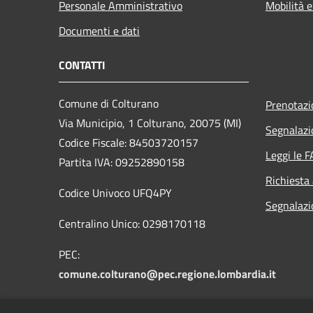
Personale Amministrativo
Mobilità e
Documenti e dati
CONTATTI
Comune di Colturano
Prenotaz
Via Municipio, 1 Colturano,
20075 (MI)
Segnalazi
Codice Fiscale: 84503720157
Leggi le 
Partita IVA: 09252890158
Richiesta
Codice Univoco UFQ4PY
Segnalazio
Centralino Unico: 0298170118
PEC:
comune.colturano@pec.regione.lombardia.it
PEO: