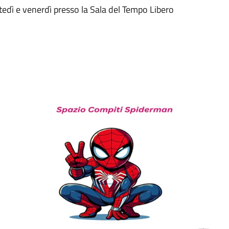
tedì e venerdì presso la Sala del Tempo Libero
Informazioni sui cookie
web utilizza cookie tecnici e assimilati strettamente necessari al corretto fu
azione del sito, nonché un cookie tecnico analitico al solo fine di elaborare i
statistiche, aggregate e anonime.