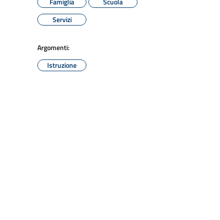
Famiglia
Scuola
Servizi
Argomenti:
Istruzione
×
nzionamento e
nformazioni