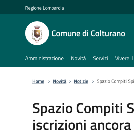
Salta al contenuto principale
Regione Lombardia
Comune di Colturano
Amministrazione
Novità
Servizi
Vivere 
Home
>
Novità
>
Notizie
>
Spazio Compiti Spi
Spazio Compiti 
iscrizioni ancora