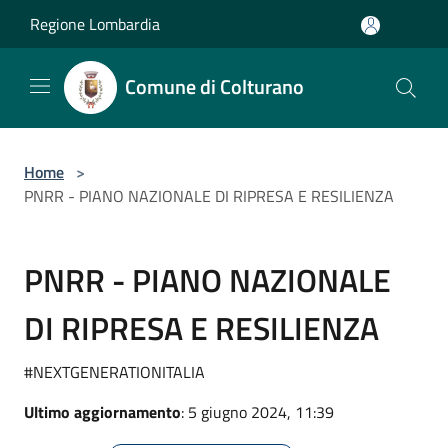
Salta al contenuto principale
Regione Lombardia
Comune di Colturano
Home
>
PNRR - PIANO NAZIONALE DI RIPRESA E RESILIENZA
PNRR - PIANO NAZIONALE
DI RIPRESA E RESILIENZA
#NEXTGENERATIONITALIA
Ultimo aggiornamento
: 5 giugno 2024, 11:39