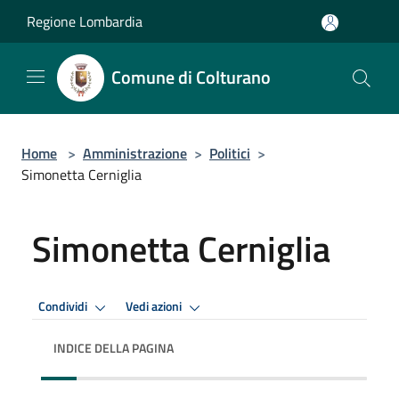
Salta al contenuto principale
Regione Lombardia
Comune di Colturano
Home
>
Amministrazione
>
Politici
>
Simonetta Cerniglia
Simonetta Cerniglia
Condividi
Vedi azioni
INDICE DELLA PAGINA