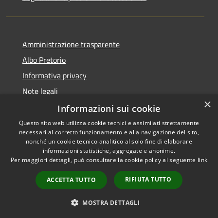
Amministrazione trasparente
Albo Pretorio
Informativa privacy
Note legali
×
Dichiarazione di accessibilità
Informazioni sui cookie
Questo sito web utilizza cookie tecnici e assimilati strettamente
necessari al corretto funzionamento e alla navigazione del sito,
nonché un cookie tecnico analitico al solo fine di elaborare
informazioni statistiche, aggregate e anonime.
RSS
Copyright © 2026 • Comune di
Per maggiori dettagli, può consultare la cookie policy al seguente
link
Accessibilità
Colturano • Powered by
Privacy
Municipium
Accesso
•
RIFIUTA TUTTO
ACCETTA TUTTO
Cookie
redazione
Mappa del sito
MOSTRA DETTAGLI