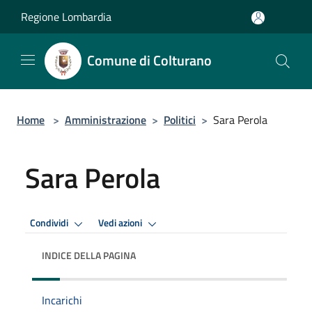
Salta al contenuto principale
Regione Lombardia
Comune di Colturano
Home
>
Amministrazione
>
Politici
>
Sara Perola
Sara Perola
Condividi
Vedi azioni
INDICE DELLA PAGINA
Incarichi