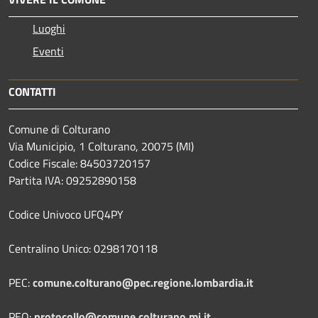
Luoghi
Eventi
CONTATTI
Comune di Colturano
Via Municipio, 1 Colturano,
20075 (MI)
Codice Fiscale: 84503720157
Partita IVA: 09252890158
Codice Univoco UFQ4PY
Centralino Unico: 0298170118
PEC:
comune.colturano@pec.regione.lombardia.it
PEO:
protocollo@comune.colturano.mi.it