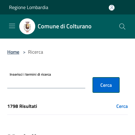
Salta al contenuto principale
Regione Lombardia
Comune di Colturano
Home
>
Ricerca
Inserisci i termini di ricerca
Cerca
1798 Risultati
Cerca
[results] Risultati