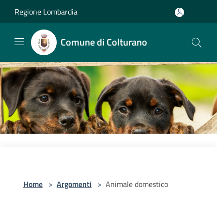
Salta al contenuto principale
Regione Lombardia
Comune di Colturano
Home
>
Argomenti
>
Animale domestico