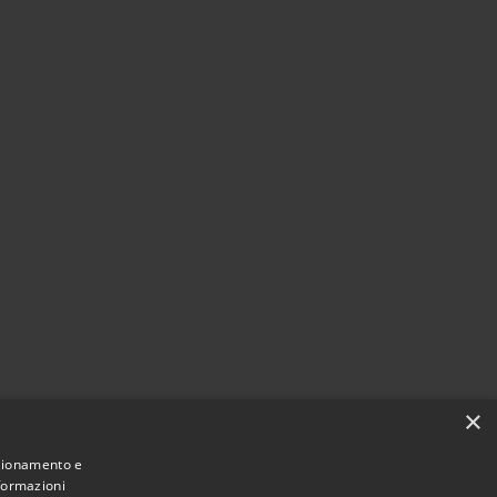
×
nzionamento e
nformazioni