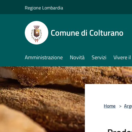
Salta al contenuto principale
Regione Lombardia
Comune di Colturano
Amministrazione
Novità
Servizi
Vivere 
Home
>
Arg