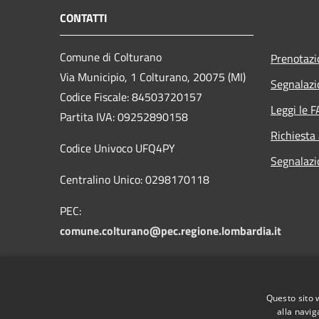
CONTATTI
Comune di Colturano
Prenotaz
Via Municipio, 1 Colturano,
20075 (MI)
Segnalazi
Codice Fiscale: 84503720157
Leggi le 
Partita IVA: 09252890158
Richiesta
Codice Univoco UFQ4PY
Segnalazio
Centralino Unico: 0298170118
PEC:
comune.colturano@pec.regione.lombardia.it
PEO:
protocollo@comune.colturano.mi.it
Questo sito 
alla navig