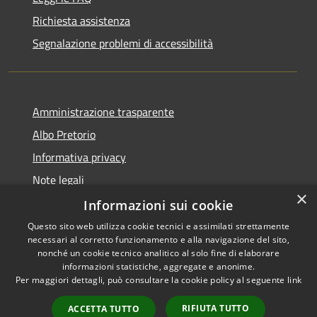
Richiesta assistenza
Segnalazione problemi di accessibilità
Amministrazione trasparente
Albo Pretorio
Informativa privacy
Note legali
×
Dichiarazione di accessibilità
Informazioni sui cookie
Questo sito web utilizza cookie tecnici e assimilati strettamente
necessari al corretto funzionamento e alla navigazione del sito,
nonché un cookie tecnico analitico al solo fine di elaborare
informazioni statistiche, aggregate e anonime.
RSS
Copyright © 2026 • Comune di
Per maggiori dettagli, può consultare la cookie policy al seguente
link
Accessibilità
Colturano • Powered by
Privacy
Municipium
Accesso
•
RIFIUTA TUTTO
ACCETTA TUTTO