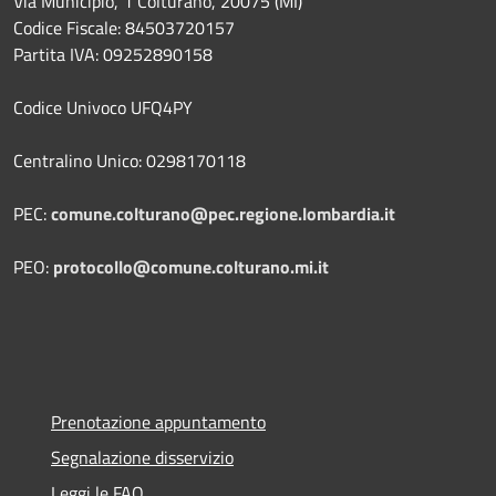
Via Municipio, 1 Colturano,
20075 (MI)
Codice Fiscale: 84503720157
Partita IVA: 09252890158
Codice Univoco UFQ4PY
Centralino Unico: 0298170118
PEC:
comune.colturano@pec.regione.lombardia.it
PEO:
protocollo@comune.colturano.mi.it
Prenotazione appuntamento
Segnalazione disservizio
Leggi le FAQ