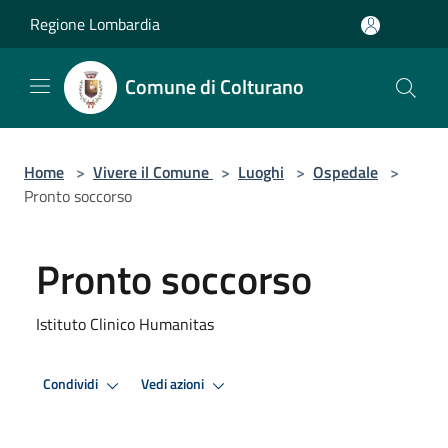
Salta al contenuto principale
Regione Lombardia
Comune di Colturano
Home
>
Vivere il Comune
>
Luoghi
>
Ospedale
>
Pronto soccorso
Pronto soccorso
Istituto Clinico Humanitas
Condividi
Vedi azioni