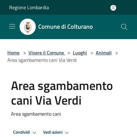
Salta al contenuto principale
Regione Lombardia
Comune di Colturano
Home
>
Vivere il Comune
>
Luoghi
>
Animali
>
Area sgambamento cani Via Verdi
Area sgambamento
cani Via Verdi
Area sgambamento cani
Condividi
Vedi azioni