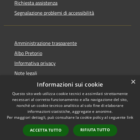
Richiesta assistenza
Segnalazione problemi di accessibilità
Amministrazione trasparente
Albo Pretorio
Informativa privacy
Note legali
×
Dichiarazione di accessibilità
Informazioni sui cookie
Questo sito web utilizza cookie tecnici e assimilati strettamente
necessari al corretto funzionamento e alla navigazione del sito,
nonché un cookie tecnico analitico al solo fine di elaborare
informazioni statistiche, aggregate e anonime.
RSS
Copyright © 2026 • Comune di
Per maggiori dettagli, può consultare la cookie policy al seguente
link
Accessibilità
Colturano • Powered by
Privacy
Municipium
Accesso
•
RIFIUTA TUTTO
ACCETTA TUTTO
Cookie
redazione