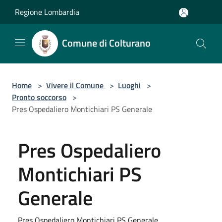
Salta al contenuto principale
Regione Lombardia
Comune di Colturano
Home
>
Vivere il Comune
>
Luoghi
>
Pronto soccorso
>
Pres Ospedaliero Montichiari PS Generale
Pres Ospedaliero
Montichiari PS
Generale
Pres Ospedaliero Montichiari PS Generale