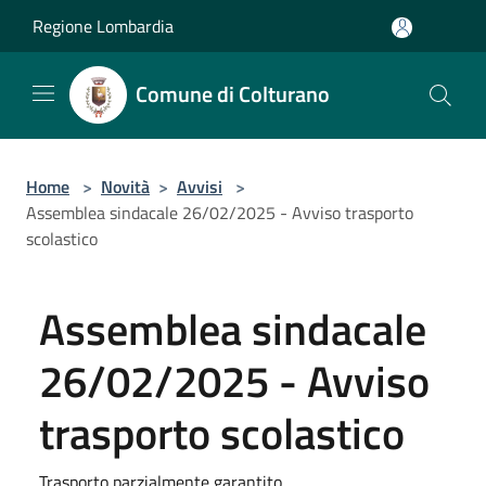
Salta al contenuto principale
Regione Lombardia
Comune di Colturano
Home
>
Novità
>
Avvisi
>
Assemblea sindacale 26/02/2025 - Avviso trasporto
scolastico
Assemblea sindacale
26/02/2025 - Avviso
trasporto scolastico
Trasporto parzialmente garantito