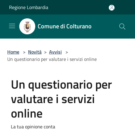
Salta al contenuto principale
Regione Lombardia
Comune di Colturano
Home
>
Novità
>
Avvisi
>
Un questionario per valutare i servizi online
Un questionario per
valutare i servizi
online
La tua opinione conta