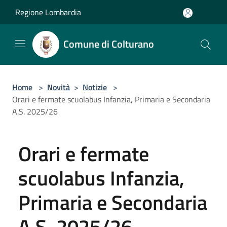
Salta al contenuto principale
Regione Lombardia
Comune di Colturano
Home
>
Novità
>
Notizie
>
Orari e fermate scuolabus Infanzia, Primaria e Secondaria
A.S. 2025/26
Orari e fermate
scuolabus Infanzia,
Primaria e Secondaria
A.S. 2025/26