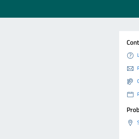
Cont
Prob