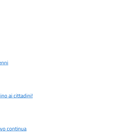
enni
o ai cittadini!
tivo continua