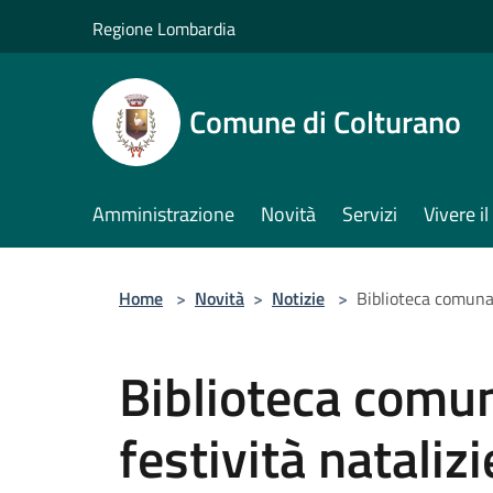
Salta al contenuto principale
Regione Lombardia
Comune di Colturano
Amministrazione
Novità
Servizi
Vivere 
Home
>
Novità
>
Notizie
>
Biblioteca comunal
Biblioteca comun
festività natalizi