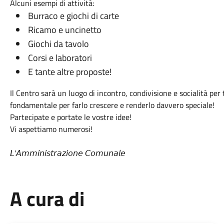
Alcuni esempi di attività:
Burraco e giochi di carte
Ricamo e uncinetto
Giochi da tavolo
Corsi e laboratori
E tante altre proposte!
Il Centro sarà un luogo di incontro, condivisione e socialità per 
fondamentale per farlo crescere e renderlo davvero speciale!
Partecipate e portate le vostre idee!
Vi aspettiamo numerosi!
𝘓'𝘈𝘮𝘮𝘪𝘯𝘪𝘴𝘵𝘳𝘢𝘻𝘪𝘰𝘯𝘦 𝘊𝘰𝘮𝘶𝘯𝘢𝘭𝘦
A cura di