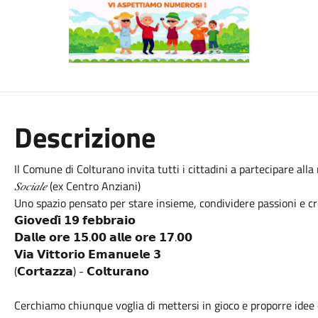
Descrizione
Il Comune di Colturano invita tutti i cittadini a partecipare alla
𝑆𝑜𝑐𝑖𝑎𝑙𝑒
(ex Centro Anziani)
Uno spazio pensato per stare insieme, condividere passioni e c
𝗚𝗶𝗼𝘃𝗲𝗱𝗶̀ 𝟭𝟵 𝗳𝗲𝗯𝗯𝗿𝗮𝗶𝗼
𝗗𝗮𝗹𝗹𝗲 𝗼𝗿𝗲 𝟭𝟱.𝟬𝟬 𝗮𝗹𝗹𝗲 𝗼𝗿𝗲 𝟭𝟳.𝟬𝟬
𝗩𝗶𝗮 𝗩𝗶𝘁𝘁𝗼𝗿𝗶𝗼 𝗘𝗺𝗮𝗻𝘂𝗲𝗹𝗲 𝟯
(𝗖𝗼𝗿𝘁𝗮𝘇𝘇𝗮) - 𝗖𝗼𝗹𝘁𝘂𝗿𝗮𝗻𝗼
Cerchiamo chiunque voglia di mettersi in gioco e proporre idee 