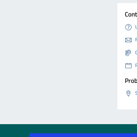
Cont
Prob