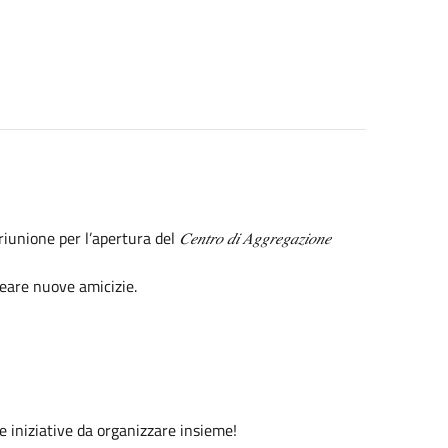
 riunione per l’apertura del
𝐶𝑒𝑛𝑡𝑟𝑜 𝑑𝑖 𝐴𝑔𝑔𝑟𝑒𝑔𝑎𝑧𝑖𝑜𝑛𝑒
reare nuove amicizie.
e iniziative da organizzare insieme!