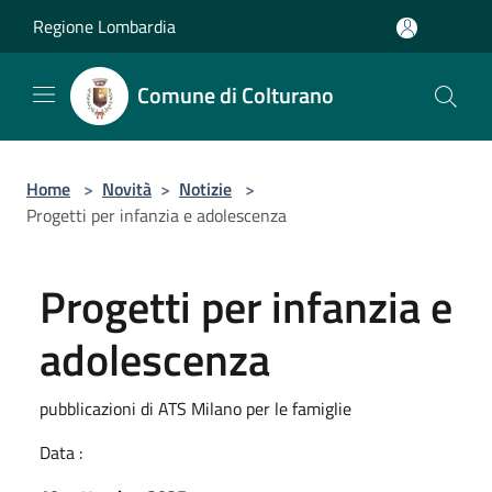
Salta al contenuto principale
Regione Lombardia
Comune di Colturano
Home
>
Novità
>
Notizie
>
Progetti per infanzia e adolescenza
Progetti per infanzia e
adolescenza
pubblicazioni di ATS Milano per le famiglie
Data :