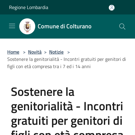
Salta al contenuto principale
Regione Lombardia
Comune di Colturano
Home
>
Novità
>
Notizie
>
Sostenere la genitorialità - Incontri gratuiti per genitori di
figli con età compresa tra i 7 ed i 14 anni
Sostenere la
genitorialità - Incontri
gratuiti per genitori di
figli con età compresa